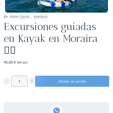
En
Water Sports
,
Aventura
Excursiones guiadas
en Kayak en Moraira
🚣‍♀️
45,00
€
IVA incl.
Añadir al carrito
Excursiones
guiadas
en
Kayak
en