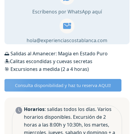
Moraira
Escríbenos por WhatsApp aquí
🚣‍♀️
cantidad
hola@experienciascostablanca.com
🌅 Salidas al Amanecer: Magia en Estado Puro
🏝️Calitas escondidas y cuevas secretas
🎯 Excursiones a medida (2 a 4 horas)
Consulta disponibilidad y haz tu reserva AQUI!
Horarios
: salidas todos los días. Varios
horarios disponibles. Excursión de 2
horas a las 8:00h y 10:30h, los martes,
miercoles, jueves, sabado y domingo + a