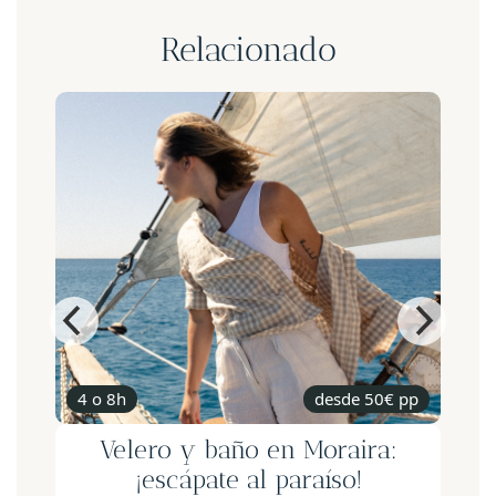
Relacionado
4 o 8h
desde 50€ pp
Velero y baño en Moraira:
¡escápate al paraíso!