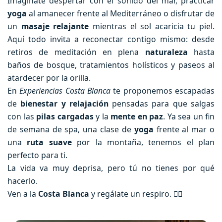
Imagínate despertar con el sonido del mar, practicar
yoga
al amanecer frente al Mediterráneo o disfrutar de
un
masaje relajante
mientras el sol acaricia tu piel.
Aquí todo invita a reconectar contigo mismo: desde
retiros de meditación en plena
naturaleza
hasta
baños de bosque, tratamientos holísticos y paseos al
atardecer por la orilla.
En
Experiencias Costa Blanca
te proponemos escapadas
de
bienestar y relajación
pensadas para que salgas
con las
pilas cargadas
y la
mente en paz
. Ya sea un fin
de semana de spa, una clase de
yoga
frente al mar o
una
ruta suave
por la montaña, tenemos el plan
perfecto para ti.
La vida va muy deprisa, pero tú no tienes por qué
hacerlo.
Ven a la
Costa Blanca
y regálate un respiro. 🧘‍♀️