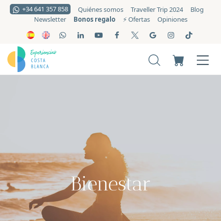
+34 641 357 858
Quiénes somos
Traveller Trip 2024
Blog
Bonos regalo
Newsletter
⚡️ Ofertas
Opiniones
Bienestar