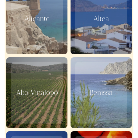
Alicante
Altea
Alto Vinalopó
Benissa