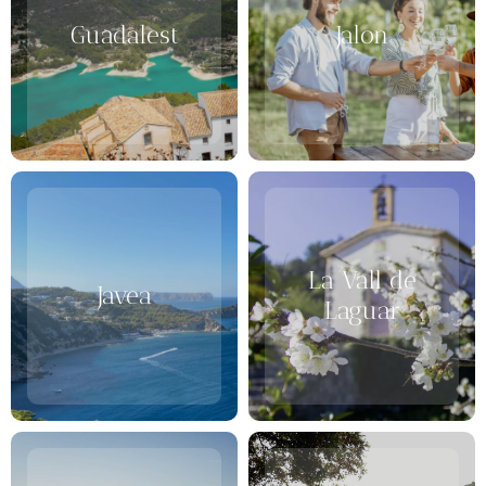
Guadalest
Jalon
La Vall de
Javea
Laguar