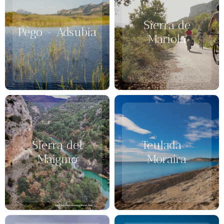
Sierra de
Pego - Adsubia
Mariola
Sierra del
Teulada –
Maigmó
Moraira