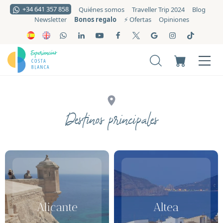
+34 641 357 858
Quiénes somos
Traveller Trip 2024
Blog
Bonos regalo
Newsletter
⚡️ Ofertas
Opiniones
Destinos principales
Alicante
Altea