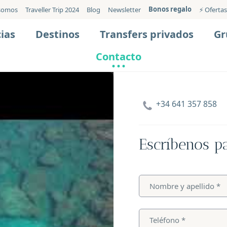
Bonos regalo
somos
Traveller Trip 2024
Blog
Newsletter
⚡️ Ofertas
ias
Destinos
Transfers privados
Gr
Contacto
+34 641 357 858
Escríbenos p