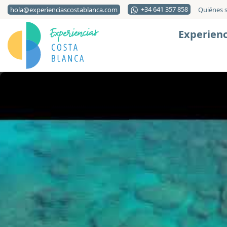
+34 641 357 858
hola@experienciascostablanca.com
Quiénes 
Experienc