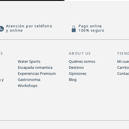
Atención por teléfono
Pago online
y online
100% seguro
AS
ABOUT US
TIEN
Water Sports
Quiénes somos
Mi cue
Escapada romantica
Destinos
Carrit
Experiencias Premium
Opiniones
Conta
s y
Gastronomia
Blog
Workshops