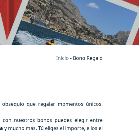
Inicio
-
Bono Regalo
r obsequio que regalar momentos únicos,
, con nuestros bonos puedes elegir entre
za
y mucho más. Tú eliges el importe, ellos el