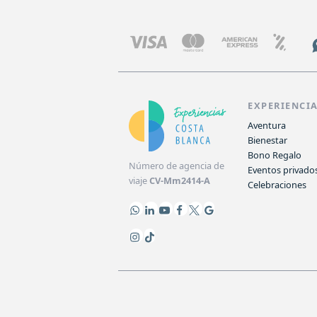
EXPERIENCI
Aventura
Bienestar
Bono Regalo
Número de agencia de
Eventos privado
viaje
CV-Mm2414-A
Celebraciones