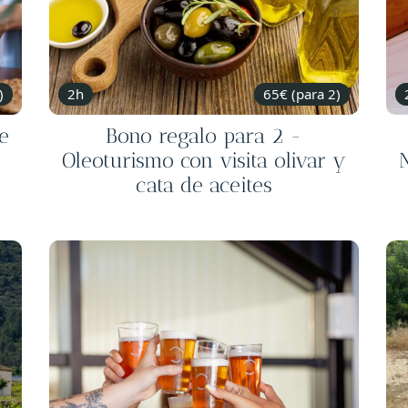
)
2h
65€ (para 2)
e
Bono regalo para 2 -
Oleoturismo con visita olivar y
cata de aceites