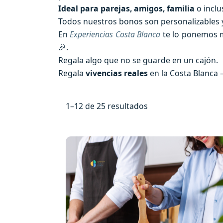
Ideal para parejas, amigos, familia
o incl
Todos nuestros bonos son personalizables 
En
Experiencias Costa Blanca
te lo ponemos mu
🎉.
Regala algo que no se guarde en un cajón.
Regala
vivencias reales
en la Costa Blanca –
1–12 de 25 resultados