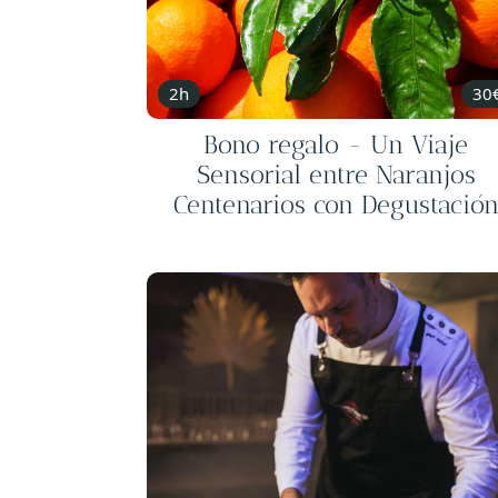
2h
30
Bono regalo - Un Viaje
Sensorial entre Naranjos
Centenarios con Degustació