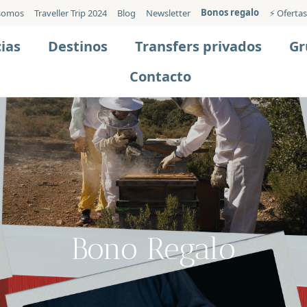
Bonos regalo
somos
Traveller Trip 2024
Blog
Newsletter
⚡️ Ofertas
ias
Destinos
Transfers privados
Gr
Contacto
Bono Regalo