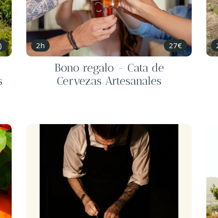
)
2h
27€
Bono regalo - Cata de
s
Cervezas Artesanales