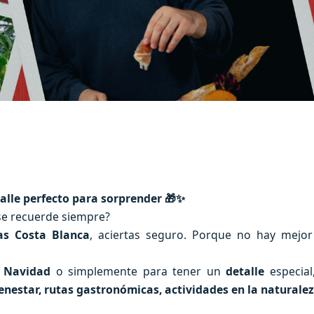
talle perfecto para sorprender
🎁✨
 se recuerde siempre?
as Costa Blanca
, aciertas seguro. Porque no hay mejo
, Navidad
o simplemente para tener un
detalle
especial
nestar, rutas gastronómicas, actividades en la naturale