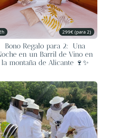
2h
299€ (para 2)
Bono Regalo para 2: Una
Noche en un Barril de Vino en
la montaña de Alicante 🍷✨