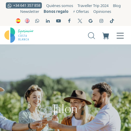
+34 641 357 858
Quiénes somos
Traveller Trip 2024
Blog
Bonos regalo
Newsletter
⚡️ Ofertas
Opiniones
Jalon