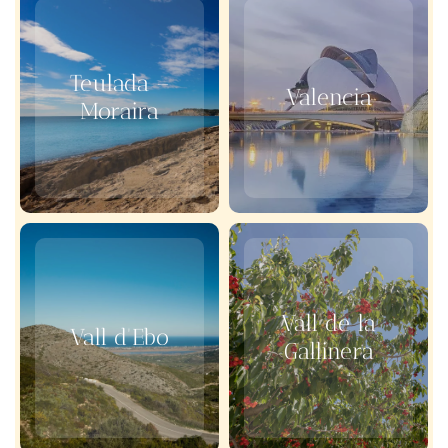
Teulada –
Valencia
Moraira
Vall de la
Vall d'Ebo
Gallinera