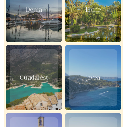
Denia
Elche
Guadalest
Javea