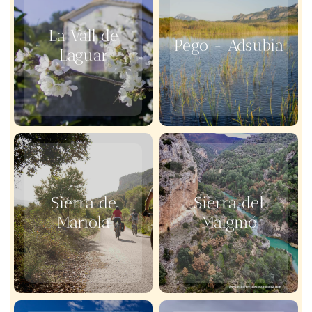
La Vall de
Pego - Adsubia
Laguar
Sierra de
Sierra del
Mariola
Maigmó