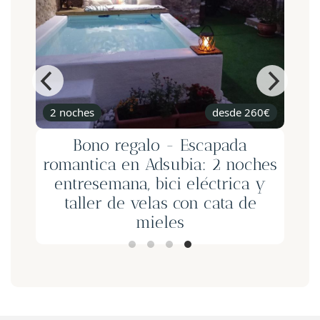
2 noches
desde 260€
2h
Bono regalo - Escapada
Bon
romantica en Adsubia: 2 noches
Noche 
entresemana, bici eléctrica y
la mo
taller de velas con cata de
mieles