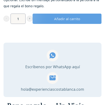
que regala el bono regalo.
Añadir al carrito
Bono
regalo
-
Un
Viaje
Sensorial
entre
Naranjos
Escríbenos por WhatsApp aquí
Centenarios
con
Degustación
cantidad
hola@experienciascostablanca.com