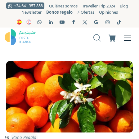
+34 641 357 858
Quiénes somos
Traveller Trip 2024
Blog
Bonos regalo
Newsletter
⚡️ Ofertas
Opiniones
En
Bono Regalo