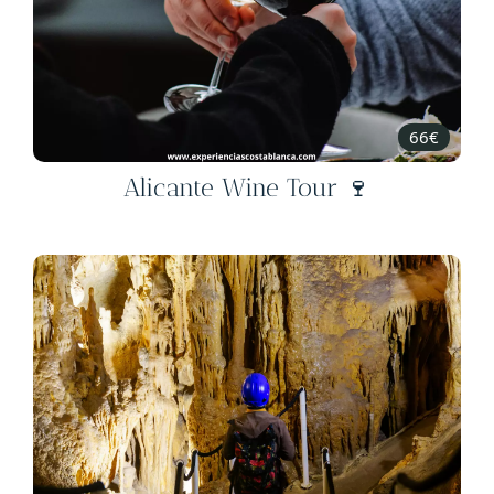
66€
Alicante Wine Tour 🍷