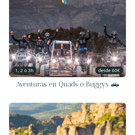
1, 2 o 3h
desde 60€
Aventuras en Quads o Buggys 🛻