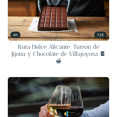
4h
72€
Ruta Dulce Alicante: Turrón de
Jijona y Chocolate de Villajoyosa 🍫
🍯