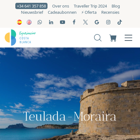
+34 641 357 858
Over ons
Traveller Trip 2024
Blog
Nieuwsbrief
Cadeaubonnen
⚡️ Oferta
Recensies
Teulada-Moraira