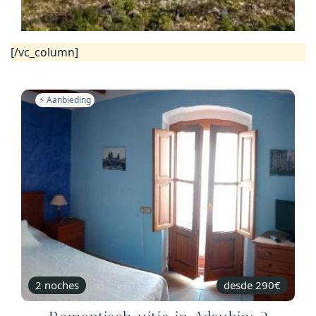
[/vc_column]
⚡️ Aanbieding
2 noches
desde 290€