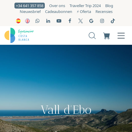
+34 641 357 858
Over ons
Traveller Trip 2024
Blog
Nieuwsbrief
Cadeaubonnen
⚡️ Oferta
Recensies
Vall d'Ebo