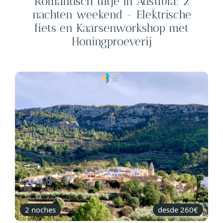
Romantisch uitje in Adsubia: 2
nachten weekend - Elektrische
fiets en Kaarsenworkshop met
Honingproeverij
2 noches
desde 260€