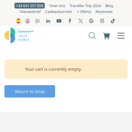
+34 641 357 858
Over ons
Traveller Trip 2024
Blog
Nieuwsbrief
Cadeaubonnen
⚡️ Oferta
Recensies
Your cart is currently empty.
Return to shop