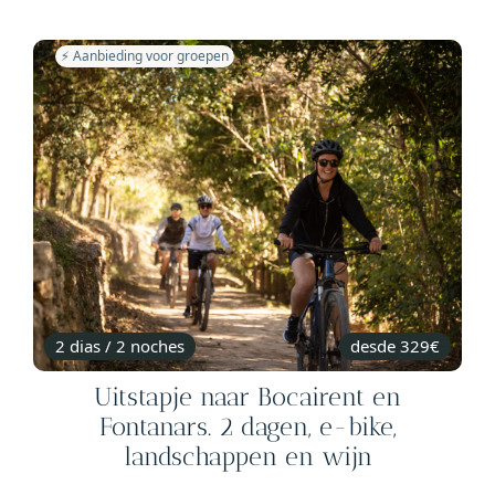
⚡️ Aanbieding voor groepen
2 dias / 2 noches
desde 329€
Uitstapje naar Bocairent en
Fontanars. 2 dagen, e-bike,
landschappen en wijn