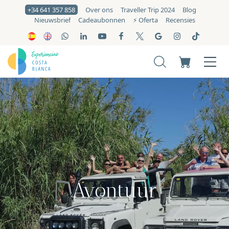
+34 641 357 858
Over ons
Traveller Trip 2024
Blog
Nieuwsbrief
Cadeaubonnen
⚡️ Oferta
Recensies
Avontuur