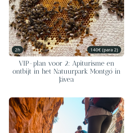
2h
140€ (para 2)
VIP-plan voor 2: Apiturisme en
ontbijt in het Natuurpark Montgó in
Jávea