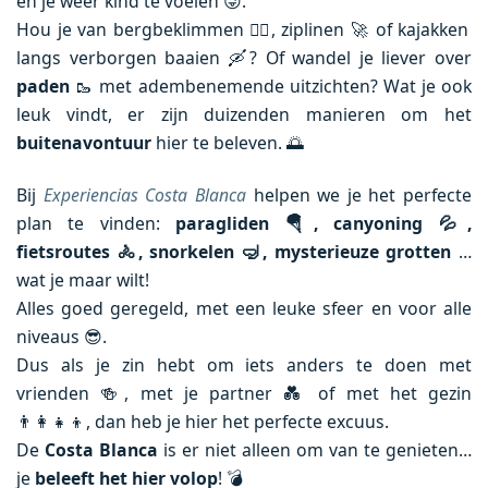
en je weer kind te voelen 😜.
Hou je van bergbeklimmen 🧗‍♂️, ziplinen 🚀 of kajakken
langs verborgen baaien 🛶? Of wandel je liever over
paden
🥾 met adembenemende uitzichten? Wat je ook
leuk vindt, er zijn duizenden manieren om het
buitenavontuur
hier te beleven. 🌅
Bij
Experiencias Costa Blanca
helpen we je het perfecte
plan te vinden:
paragliden
🪂
, canyoning
💦
,
fietsroutes
🚴
, snorkelen
🤿
, mysterieuze grotten
…
wat je maar wilt!
Alles goed geregeld, met een leuke sfeer en voor alle
niveaus 😎.
Dus als je zin hebt om iets anders te doen met
vrienden 🍻, met je partner 💑 of met het gezin
👨‍👩‍👧‍👦, dan heb je hier het perfecte excuus.
De
Costa Blanca
is er niet alleen om van te genieten…
je
beleeft het hier volop
! 💣