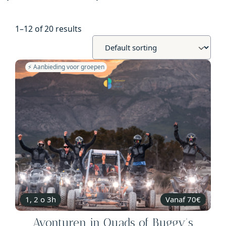
1–12 of 20 results
⚡️ Aanbieding voor groepen
1, 2 o 3h
Vanaf 70€
Avonturen in Quads of Buggy's