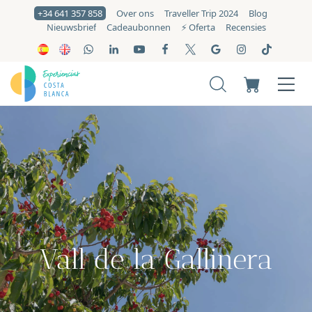
+34 641 357 858
Over ons
Traveller Trip 2024
Blog
Nieuwsbrief
Cadeaubonnen
⚡️ Oferta
Recensies
Vall de la Gallinera