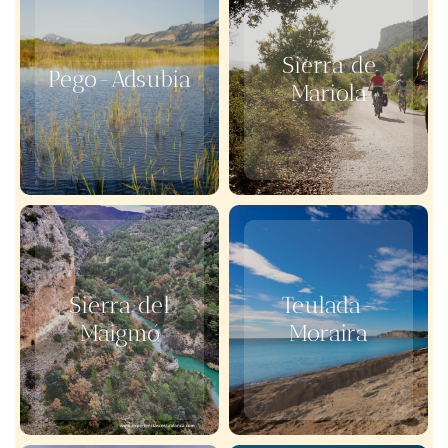
Sierra de
Pego-Adsubia
Mariola
Sierra del
Teulada-
Maigmó
Moraira