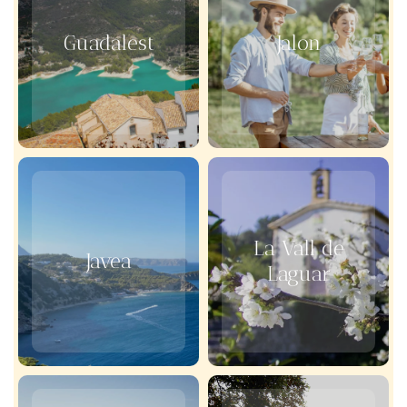
Guadalest
Jalon
La Vall de
Javea
Laguar