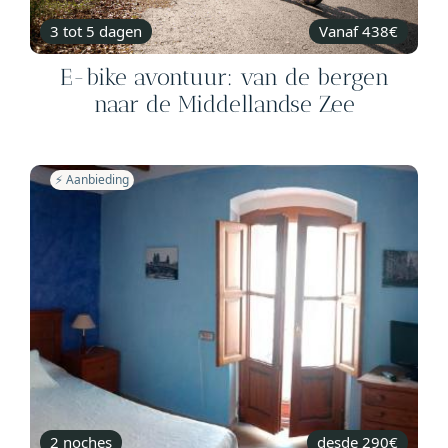
3 tot 5 dagen
Vanaf 438€
E-bike avontuur: van de bergen
naar de Middellandse Zee
⚡️ Aanbieding
2 noches
desde 290€