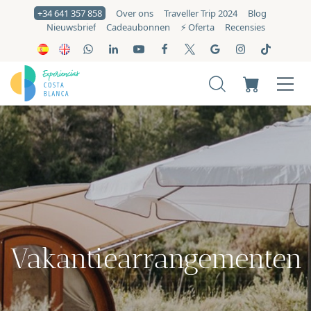
+34 641 357 858
Over ons
Traveller Trip 2024
Blog
Nieuwsbrief
Cadeaubonnen
⚡️ Oferta
Recensies
Vakantiearrangementen