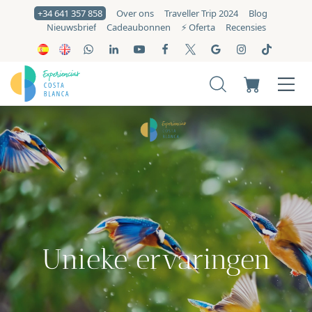
+34 641 357 858
Over ons
Traveller Trip 2024
Blog
Nieuwsbrief
Cadeaubonnen
⚡️ Oferta
Recensies
Unieke ervaringen