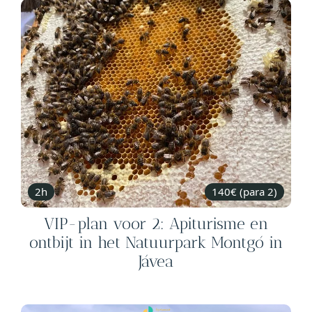
2h
140€ (para 2)
VIP-plan voor 2: Apiturisme en
ontbijt in het Natuurpark Montgó in
Jávea