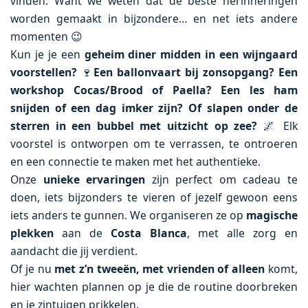
vinden. Want we weten dat de beste herinneringen
worden gemaakt in bijzondere… en net iets andere
momenten 😉
Kun je je een
geheim diner midden in een wijngaard
voorstellen?
🍷
Een ballonvaart bij zonsopgang? Een
workshop Cocas/Brood of Paella? Een les ham
snijden of een dag imker zijn? Of slapen onder de
sterren in een bubbel met uitzicht op zee?
🌌 Elk
voorstel is ontworpen om te verrassen, te ontroeren
en een connectie te maken met het authentieke.
Onze
unieke ervaringen
zijn perfect om cadeau te
doen, iets bijzonders te vieren of jezelf gewoon eens
iets anders te gunnen. We organiseren ze op
magische
plekken
aan de
Costa Blanca
, met alle zorg en
aandacht die jij verdient.
Of je nu
met z’n tweeën, met vrienden of alleen
komt,
hier wachten plannen op je die de routine doorbreken
en je zintuigen prikkelen.