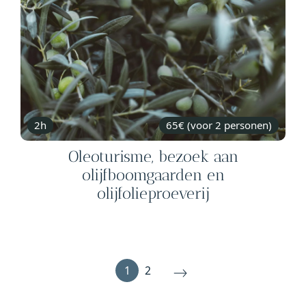
2h
65€ (voor 2 personen)
Oleoturisme, bezoek aan
olijfboomgaarden en
olijfolieproeverij
1
2