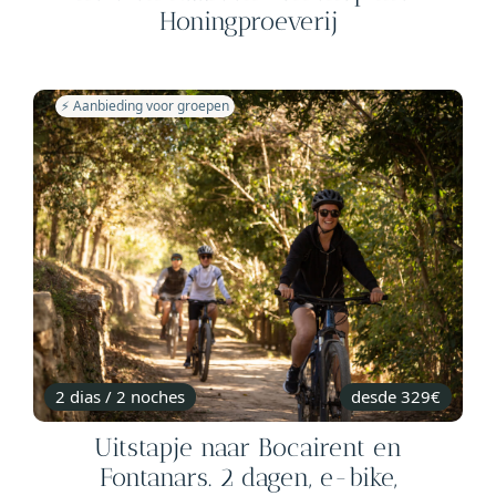
Honingproeverij
⚡️ Aanbieding voor groepen
2 dias / 2 noches
desde 329€
Uitstapje naar Bocairent en
Fontanars. 2 dagen, e-bike,