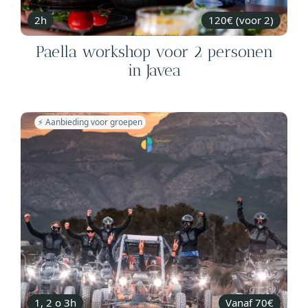
2h
120€ (voor 2)
Paella workshop voor 2 personen
in Javea
⚡️ Aanbieding voor groepen
1, 2 o 3h
Vanaf 70€