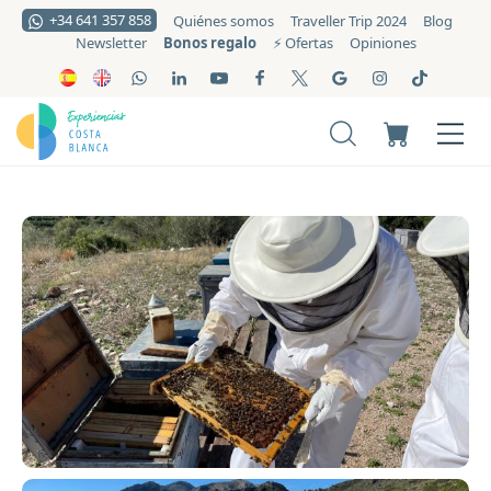
+34 641 357 858
Quiénes somos
Traveller Trip 2024
Blog
Bonos regalo
Newsletter
⚡️ Ofertas
Opiniones