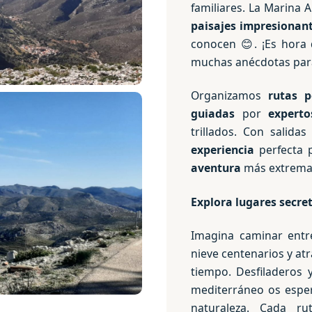
familiares. La Marina 
paisajes impresionan
conocen 😊. ¡Es hora
muchas anécdotas para
Organizamos
rutas p
guiadas
por
experto
trillados. Con salida
experiencia
perfecta 
aventura
más extrema
Explora lugares secre
Imagina caminar entre
nieve centenarios y at
tiempo. Desfiladeros 
mediterráneo os esper
naturaleza. Cada r