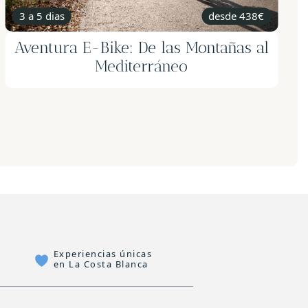
2 noches
desde 290€
Escapada romántica en Adsubia: 2
noches fin de semana - Bici
eléctrica y Taller de velas con Cata
de mieles
Experiencias únicas
en La Costa Blanca