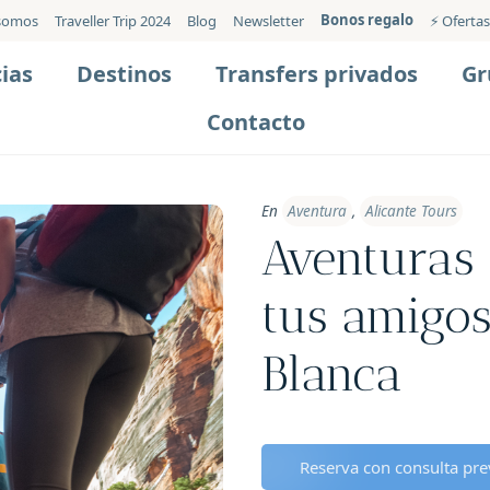
Bonos regalo
somos
Traveller Trip 2024
Blog
Newsletter
⚡️ Ofertas
ias
Destinos
Transfers privados
Gr
Contacto
En
Aventura
,
Alicante Tours
Aventuras 
tus amigos
Blanca
Reserva con consulta prev