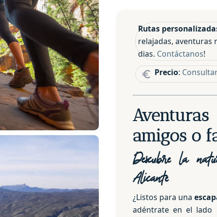
Rutas personalizad
relajadas, aventuras 
dias.
Contáctanos
!
Precio
:
Consultar
Aventuras
amigos o f
Descubre la natu
Alicante
¿Listos para una
escap
adéntrate en el lado