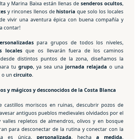
Alta y Marina Baixa están llenas de
senderos ocultos
,
tes
y rincones llenos de
historia
que solo los locales
 de vivir una aventura épica con buena compañía y
 contar!
ersonalizadas
para grupos de todos los niveles,
s locales
que os llevarán fuera de los caminos
s desde distintos puntos de la zona, diseñamos la
para tu
grupo
, ya sea una
jornada relajada
o una
 o un
circuito
.
tos y mágicos y desconocidos
de la Costa Blanca
 castillos moriscos en ruinas, descubrir pozos de
ravesar antiguos pueblos medievales olvidados por el
y valles repletos de almendros, olivos y en bosque
an para desconectar de la rutina y conectar con la
uta es única,
personalizada
, hecha
a medida
,