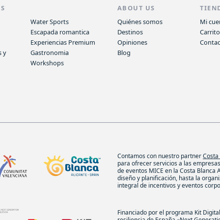
AS
ABOUT US
TIEN
Water Sports
Quiénes somos
Mi cue
Escapada romantica
Destinos
Carrit
Experiencias Premium
Opiniones
Conta
s y
Gastronomia
Blog
Workshops
Contamos con nuestro partner
Costa
para ofrecer servicios a las empresa
de eventos MICE en la Costa Blanca A
diseño y planificación, hasta la organ
integral de incentivos y eventos corpo
Financiado por el programa Kit Digita
resiliencia de España «Next Generati