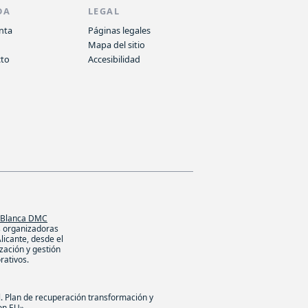
DA
LEGAL
nta
Páginas legales
o
Mapa del sitio
cto
Accesibilidad
 Blanca DMC
s organizadoras
licante, desde el
ización y gestión
rativos.
l. Plan de recuperación transformación y
on EU».