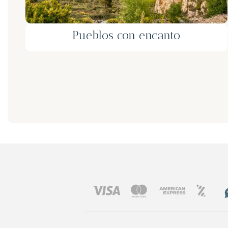
2 dias / 2 noches
desde 329€
Escapada a Bocairent y Fontanars. 2
días, e-bike, paisajes y vino