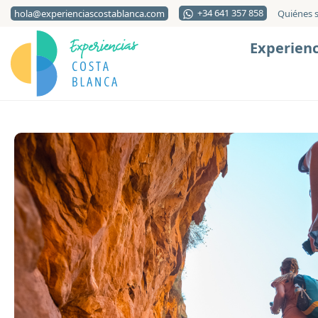
+34 641 357 858
hola@experienciascostablanca.com
Quiénes 
Experienc