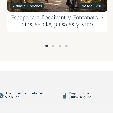
3 a 5 dias
desde 438€
Aventura E-Bike: De las Montañas al
Mediterráneo
Atención por teléfono
Pago online
y online
100% seguro