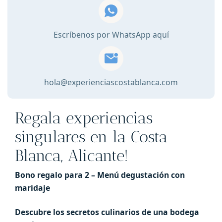
Menu
degustación
con
Escríbenos por WhatsApp aquí
maridaje
cantidad
hola@experienciascostablanca.com
Regala experiencias
singulares en la Costa
Blanca, Alicante!
Bono regalo para 2 – Menú degustación con
maridaje
Descubre los secretos culinarios de una bodega