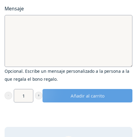
Mensaje
Opcional. Escribe un mensaje personalizado a la persona a la
que regala el bono regalo.
Añadir al carrito
Bono
regalo
para
2
-