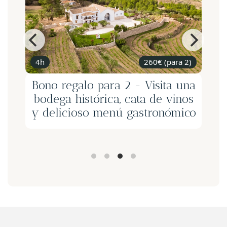
4h
260€ (para 2)
2 n
Bono regalo para 2 - Visita una
bodega histórica, cata de vinos
rom
y delicioso menú gastronómico
fin