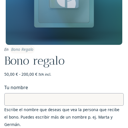
En
Bono Regalo
Bono regalo
Rango
50,00
€
-
200,00
€
IVA incl.
de
precios:
desde
Tu nombre
50,00 €
hasta
200,00 €
Escribe el nombre que deseas que vea la persona que recibe
el bono. Puedes escribir más de un nombre p. ej. Marta y
Germán.