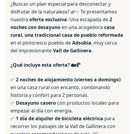
¿Buscas un plan especial para desconectar y
disfrutar de la naturaleza? 🌿✨ Te presentamos
nuestra
oferta exclusiva
: Una escapada de
2
noches con desayuno
en una acogedora
casa
rural, una tradicional casa de pueblo reformada
en el pintoresco pueblo de
Adsubia
, muy cerca
del impresionante
Vall de Gallinera
.
¿Qué incluye esta oferta?
🏡🥐
✅
2 noches de alojamiento
(viernes a domingo)
en una casa rural con encanto, combinando
historia y confort para 2 personas.
✅
Desayuno casero
con productos locales para
empezar el día con energía.
✅
1 día de alquiler de bicicleta eléctrica
para
recorrer los paisajes de la Vall de Gallinera con
nuestras recomendaciones de ruta. 🚴‍♂️