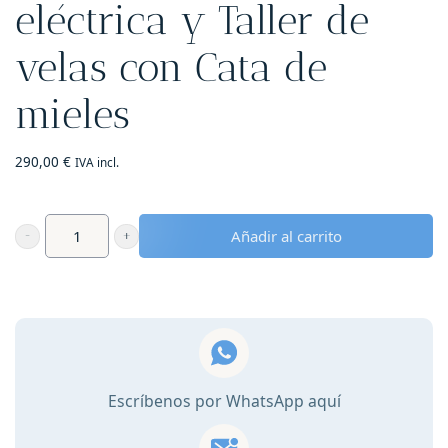
eléctrica y Taller de
velas con Cata de
mieles
290,00
€
IVA incl.
Añadir al carrito
Escapada
romántica
en
Adsubia:
2
noches
Escríbenos por WhatsApp aquí
fin
de