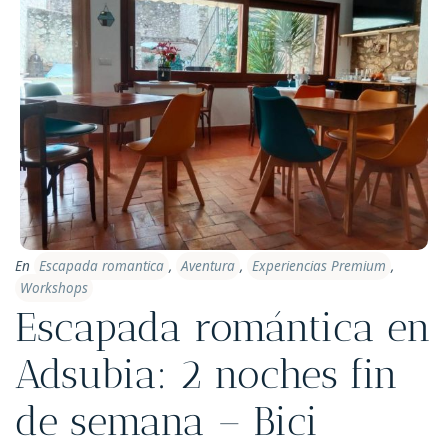
En
Escapada romantica
,
Aventura
,
Experiencias Premium
,
Workshops
Escapada romántica en
Adsubia: 2 noches fin
de semana – Bici