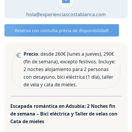
semana
-
hola@experienciascostablanca.com
Bici
eléctrica
Reserva con consulta previa de disponibilidad!
y
Taller
de
Precio
: desde 260€ (lunes a jueves), 290€
velas
(fin de semana), excepto festivos. Incluye:
con
2 noches alojamiento para 2 personas
Cata
con desayuno, bici eléctrica (1 día), taller
de
de vela y cata de mieles.
mieles
cantidad
Escapada romántica en Adsubia: 2 Noches fin
de semana – Bici eléctrica y Taller de velas con
Cata de mieles