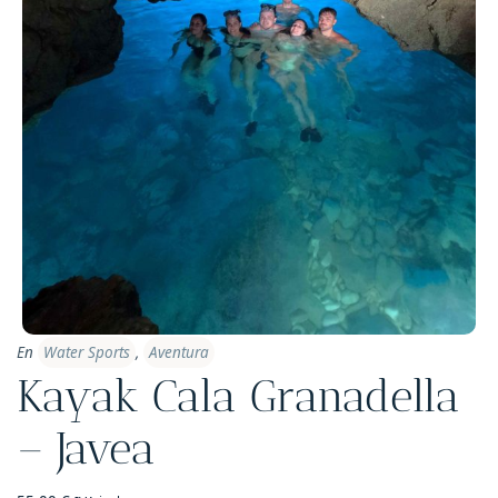
En
Water Sports
,
Aventura
Kayak Cala Granadella
– Javea