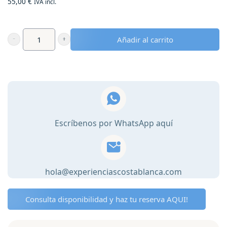
55,00
€
IVA incl.
Añadir al carrito
Kayak
Cala
Granadella
-
Javea
cantidad
Escríbenos por WhatsApp aquí
hola@experienciascostablanca.com
Consulta disponibilidad y haz tu reserva AQUI!