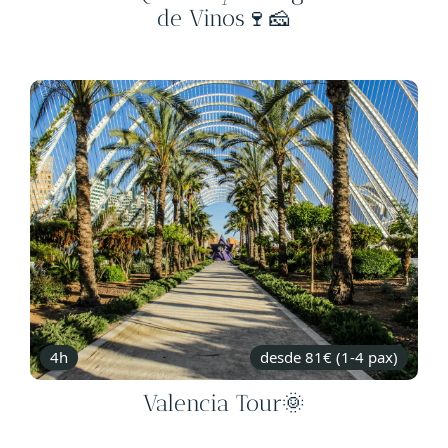
de Vinos🍷🧀
4h
desde 81€ (1-4 pax)
Valencia Tour🌞