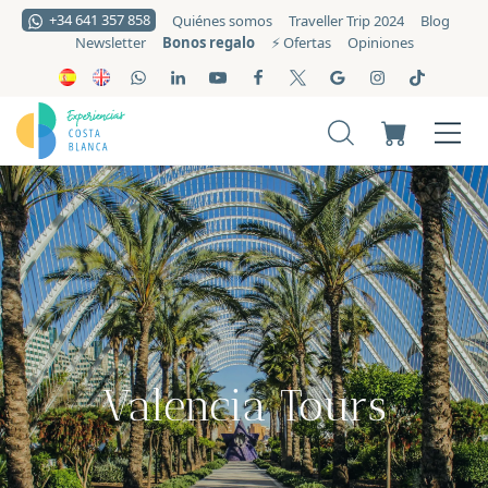
+34 641 357 858
Quiénes somos
Traveller Trip 2024
Blog
Bonos regalo
Newsletter
⚡️ Ofertas
Opiniones
Valencia Tours