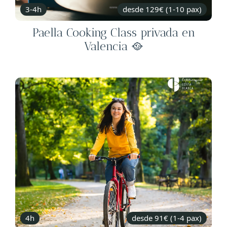
3-4h
desde 129€ (1-10 pax)
Paella Cooking Class privada en
Valencia 🥘
4h
desde 91€ (1-4 pax)