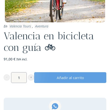
En
Valencia Tours
,
Aventura
Valencia en bicicleta
con guía 🚲
91,00
€
IVA incl.
Añadir al carrito
Valencia
en
bicicleta
con
guía