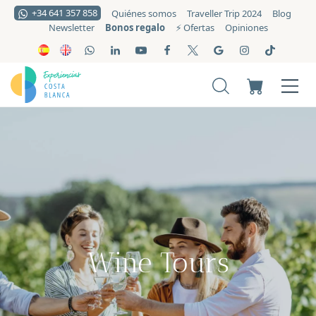
+34 641 357 858
Quiénes somos
Traveller Trip 2024
Blog
Bonos regalo
Newsletter
⚡️ Ofertas
Opiniones
Wine Tours