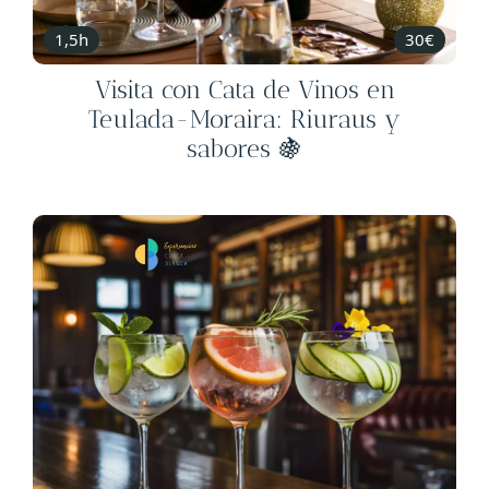
1,5h
30€
Visita con Cata de Vinos en
Teulada-Moraira: Riuraus y
sabores 🍇