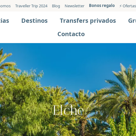
Bonos regalo
somos
Traveller Trip 2024
Blog
Newsletter
⚡️ Ofertas
ias
Destinos
Transfers privados
Gr
Contacto
Elche