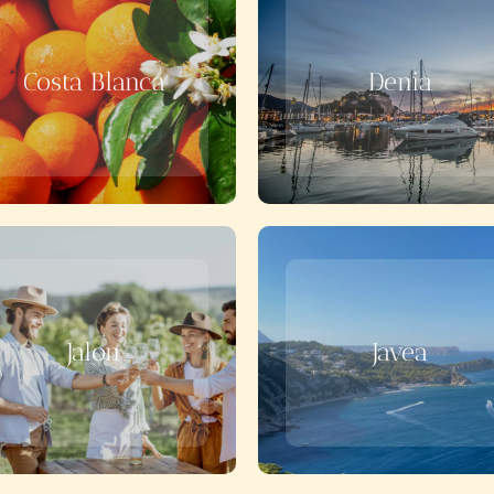
Costa Blanca
Denia
Jalon
Javea