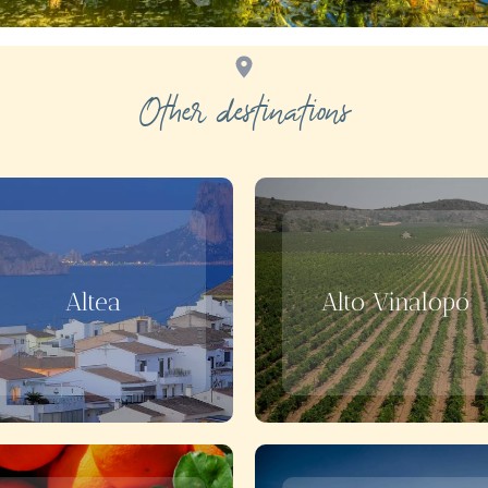
Other destinations
Altea
Alto Vinalopó