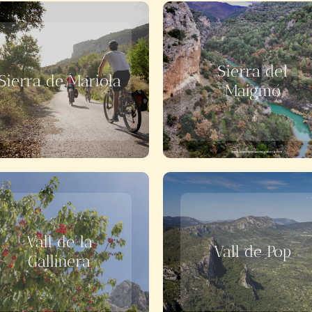
Sierra del
Sierra de Mariola
Maigmó
Vall de la
Vall de Pop
Gallinera