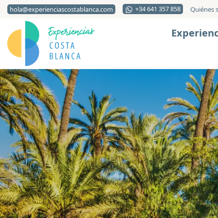
+34 641 357 858
hola@experienciascostablanca.com
Quiénes 
Experienc