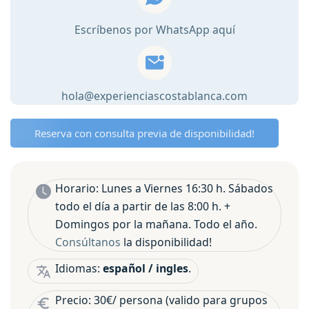
Datiles
Escríbenos por WhatsApp aquí
en
Elche
🌴
cantidad
hola@experienciascostablanca.com
Reserva con consulta previa de disponibilidad!
Horario: Lunes a Viernes 16:30 h. Sábados
todo el día a partir de las 8:00 h. +
Domingos por la mañana. Todo el año.
Consúltanos
la disponibilidad!
Idiomas:
español / ingles
.
Precio: 30€/ persona (valido para grupos