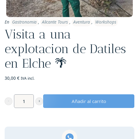
En
Gastronomia
,
Alicante Tours
,
Aventura
,
Workshops
Visita a una
explotacion de Datiles
en Elche 🌴
30,00
€
IVA incl.
Añadir al carrito
Visita
a
una
explotacion
de