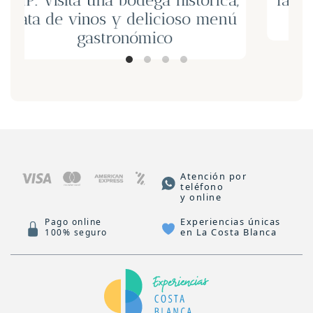
ca,
Taller de Paella para 2 personas
enú
en Javea
Atención por
teléfono
y online
Experiencias únicas
Pago online
en La Costa Blanca
100% seguro