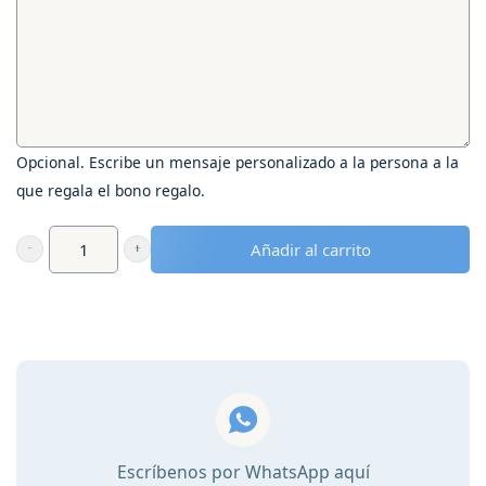
Opcional. Escribe un mensaje personalizado a la persona a la
que regala el bono regalo.
Añadir al carrito
Bono
regalo
-
Visita
uno
de
los
150
Escríbenos por WhatsApp aquí