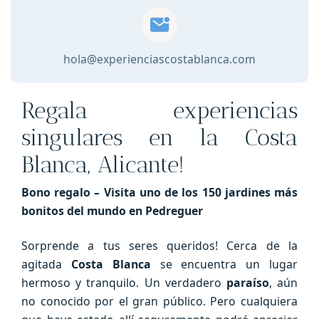
jardines
más
bonitos
del
hola@experienciascostablanca.com
mundo
en
Regala experiencias
Pedreguer
cantidad
singulares en la Costa
Blanca, Alicante!
Bono regalo – Visita uno de los 150 jardines más
bonitos del mundo en Pedreguer
Sorprende a tus seres queridos! Cerca de la
agitada
Costa Blanca
se encuentra un lugar
hermoso y tranquilo. Un verdadero
paraíso
, aún
no conocido por el gran público. Pero cualquiera