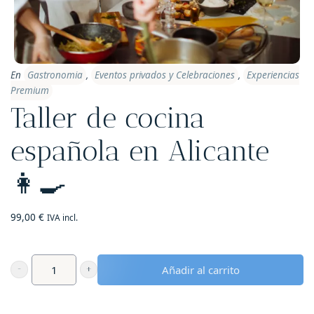
En
Gastronomia
,
Eventos privados y Celebraciones
,
Experiencias
Premium
Taller de cocina
española en Alicante
👩‍🍳
99,00
€
IVA incl.
Añadir al carrito
Taller
de