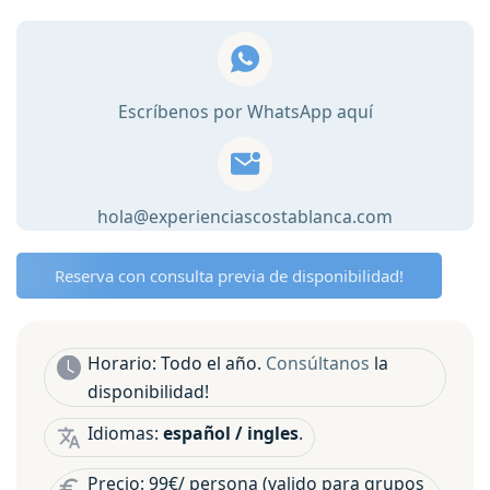
cocina
española
en
Alicante
Escríbenos por WhatsApp aquí
👩‍🍳
cantidad
hola@experienciascostablanca.com
Reserva con consulta previa de disponibilidad!
Horario: Todo el año.
Consúltanos
la
disponibilidad!
Idiomas:
español / ingles
.
Precio: 99€/ persona (valido para grupos