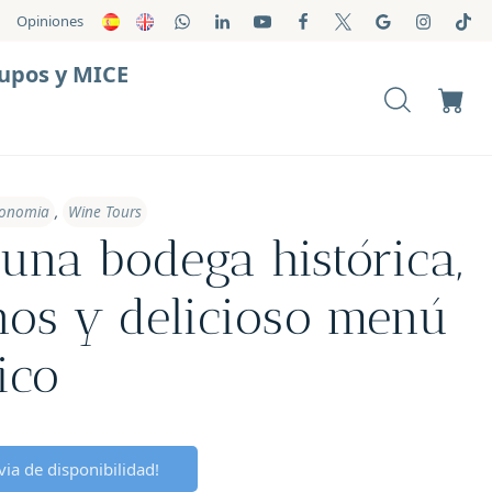
Opiniones
upos y MICE
ronomia
,
Wine Tours
a una bodega histórica,
nos y delicioso menú
ico
ia de disponibilidad!