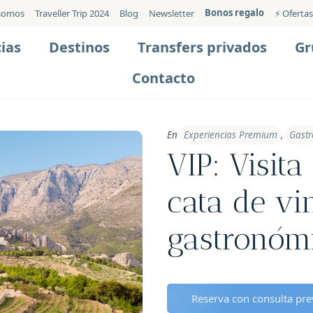
Bonos regalo
somos
Traveller Trip 2024
Blog
Newsletter
⚡️ Ofertas
ias
Destinos
Transfers privados
Gr
Contacto
En
Experiencias Premium
,
Gast
VIP: Visit
cata de vi
gastronóm
Reserva con consulta prev