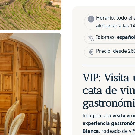
Horario: todo el 
almuerzo a las 14
Idiomas:
español
Precio: desde 26
VIP: Visita
cata de vi
gastronóm
Imagina una
visita a 
experiencia gastron
Blanca
, rodeado de vi