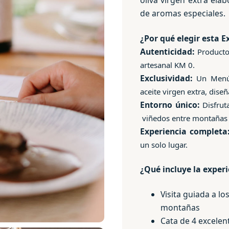
oliva virgen extra ela
de aromas especiales.
¿Por qué elegir esta E
Autenticidad:
Producto
artesanal KM 0.
Exclusividad:
Un Menú 
aceite virgen extra, dise
Entorno único:
Disfruta
viñedos entre montañas en
Experiencia completa
un solo lugar.
¿Qué incluye la exper
Visita guiada a l
montañas
Cata de 4 excelen