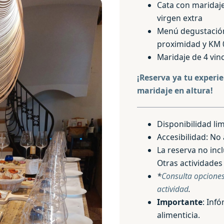
Cata con maridaje
virgen extra
Menú degustación
proximidad y KM 
Maridaje de 4 vin
¡Reserva ya tu experi
maridaje en altura!
Disponibilidad lim
Accesibilidad: No 
La reserva no incl
Otras actividades
*
Consulta opciones
actividad
.
Importante
: Inf
alimenticia.