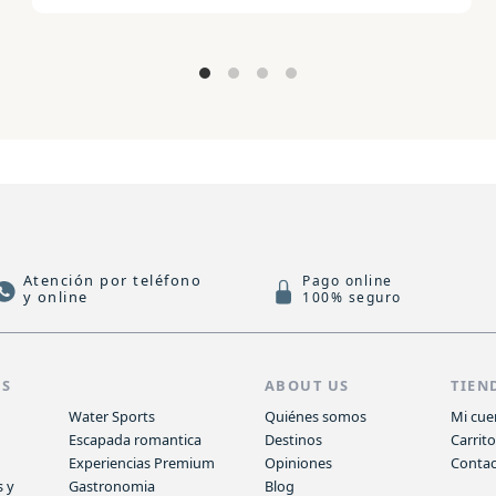
Vinalopó (Alicante) con cata y
maridaje
Atención por teléfono
Pago online
y online
100% seguro
AS
ABOUT US
TIEN
Water Sports
Quiénes somos
Mi cue
Escapada romantica
Destinos
Carrit
Experiencias Premium
Opiniones
Conta
s y
Gastronomia
Blog