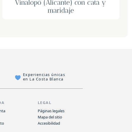
Degustación en Calpe 👨‍🍳
Experiencias únicas
en La Costa Blanca
DA
LEGAL
nta
Páginas legales
o
Mapa del sitio
cto
Accesibilidad