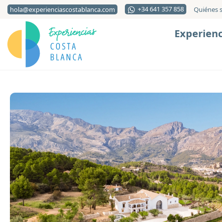
+34 641 357 858
hola@experienciascostablanca.com
Quiénes 
Experienc