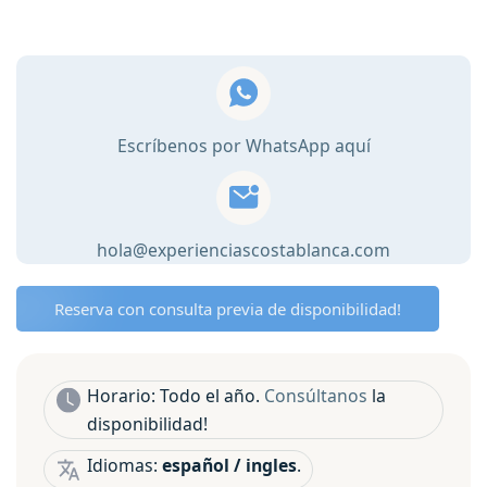
al
Mercado
Central
de
Alicante
Escríbenos por WhatsApp aquí
y
Ruta
de
Tapas
hola@experienciascostablanca.com
🍝
cantidad
Reserva con consulta previa de disponibilidad!
Horario: Todo el año.
Consúltanos
la
disponibilidad!
Idiomas:
español / ingles
.