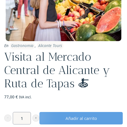
En
Gastronomia
,
Alicante Tours
Visita al Mercado
Central de Alicante y
Ruta de Tapas 🍝
77,00
€
IVA incl.
Añadir al carrito
Visita