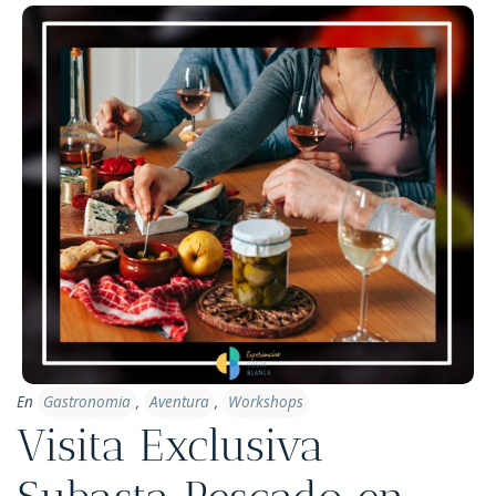
En
Gastronomia
,
Aventura
,
Workshops
Visita Exclusiva