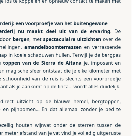
 je los te koppelen en opnieuw contact te maken met
derij: een voorproefje van het buitengewone
rderij
nu
maakt deel uit van de ervaring
. De
 door
bergen
, met
spectaculaire uitzichten
over de
 hellingen,
amandelboomterrassen
en verrassende
ap in koele schaduwen hullen. Terwijl je de bergpas
de
toppen van de Sierra de Aitana
je, imposant en
n magische sfeer ontstaat die je elke kilometer met
e schoonheid van de reis is slechts een voorproefje
nt als je aankomt op de finca… wordt alles duidelijk.
 direct uitzicht op de blauwe hemel, bergtoppen,
- en pijnbomen… En dat allemaal zonder je bed te
gezellig houten wijnvat onder de sterren tussen de
 meter afstand van je vat vind je volledig uitgeruste