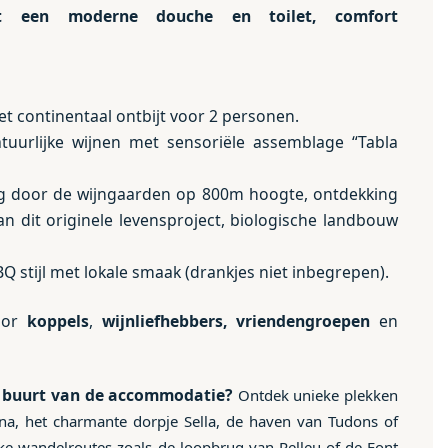
t
een moderne
douche en toilet, comfort
t continentaal ontbijt voor 2 personen.
tuurlijke wijnen met sensoriële assemblage “Tabla
ng door de wijngaarden op 800m hoogte, ontdekking
n dit originele levensproject, biologische landbouw
BBQ stijl met lokale smaak (drankjes niet inbegrepen).
oor
koppels
,
wijnliefhebbers, vriendengroepen
en
e buurt van de accommodatie?
Ontdek unieke plekken
ana, het charmante dorpje Sella, de haven van Tudons of
ke wandelroutes zoals de loopbrug van Relleu of de Font