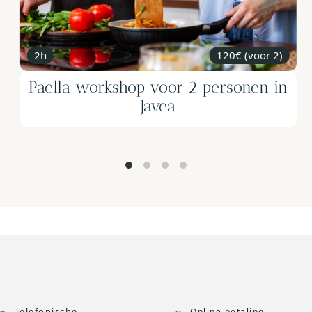
2 noches
desde 290€
Romantisch uitje in Adsubia: 2
nachten weekend - Elektrische fiets
en Kaarsenworkshop met
Honingproeverij
Telefonische
Online betaling