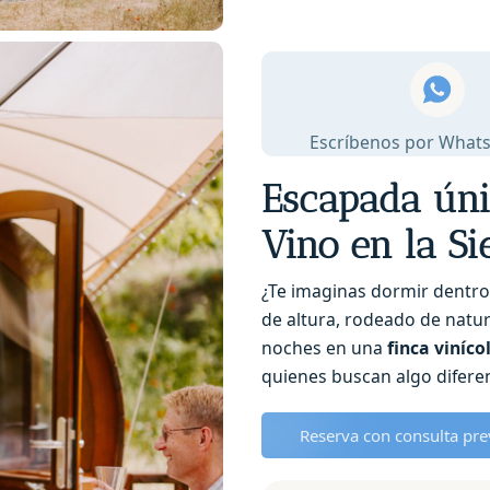
uitje:
slapen
in
een
wijnvat
Escríbenos por What
in
de
Escapada úni
Aitana
Mountains
Vino en la Si
quantity
¿Te imaginas dormir dentro
de altura, rodeado de natur
noches en una
finca viníco
quienes buscan algo diferen
Reserva con consulta prev