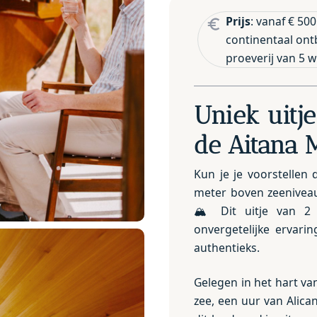
Prijs
: vanaf € 50
continentaal ontb
proeverij van 5 
Uniek uitje
de Aitana 
Kun je je voorstellen 
meter boven zeenivea
🏔️ Dit uitje van 
onvergetelijke ervari
authentieks.
Gelegen in het hart v
zee, een uur van Alica