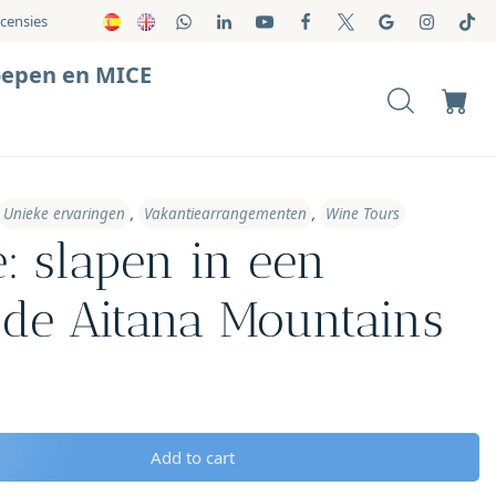
censies
oepen en MICE
Unieke ervaringen
,
Vakantiearrangementen
,
Wine Tours
e: slapen in een
 de Aitana Mountains
Add to cart