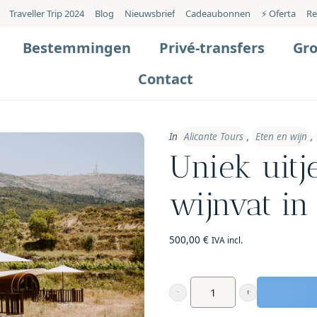
Traveller Trip 2024
Blog
Nieuwsbrief
Cadeaubonnen
⚡️ Oferta
Re
Bestemmingen
Privé-transfers
Gr
Contact
In
Alicante Tours
,
Eten en wijn
,
Uniek uitj
wijnvat in
500,00
€
IVA incl.
Uniek