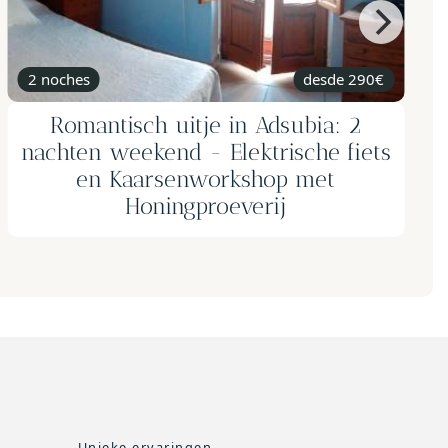
8h
Een dag op zee op een privézeilboot
desde 1180€ barco completo
Unieke ervaringen