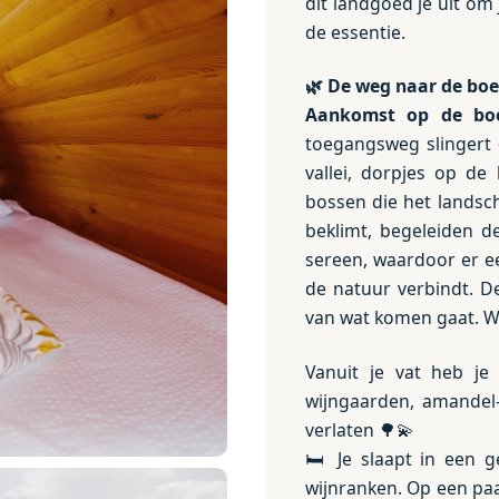
dit landgoed je uit om
de essentie.
🌿
De weg naar de boer
Aankomst op de boe
toegangsweg slingert
vallei, dorpjes op de
bossen die het landsch
beklimt, begeleiden 
sereen, waardoor er ee
de natuur verbindt. D
van wat komen gaat. Wa
Vanuit je vat heb je
wijngaarden, amandel
verlaten 🌳💫
🛏️ Je slaapt in een 
wijnranken. Op een paar