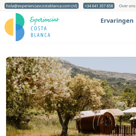
hola@experienciascostablanca.com (nl)
+34 641 357 858
Over ons
Ervaringen