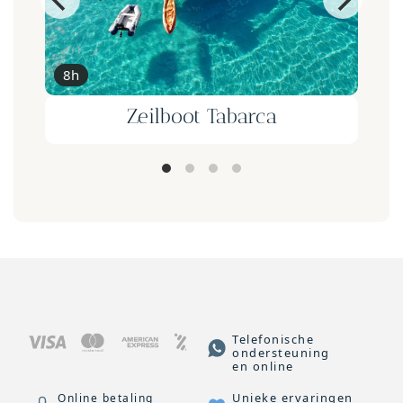
5h
Vanaf €69,90
Tour en eBike y Cata de vino
en Fontanars dels Alforins
Telefonische
ondersteuning
en online
Unieke ervaringen
Online betaling