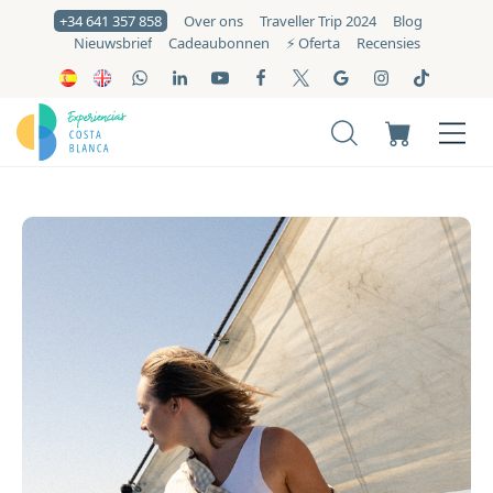
+34 641 357 858
Over ons
Traveller Trip 2024
Blog
Nieuwsbrief
Cadeaubonnen
⚡️ Oferta
Recensies