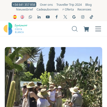
+34 641 357 858
Over ons
Traveller Trip 2024
Blog
Nieuwsbrief
Cadeaubonnen
⚡️ Oferta
Recensies