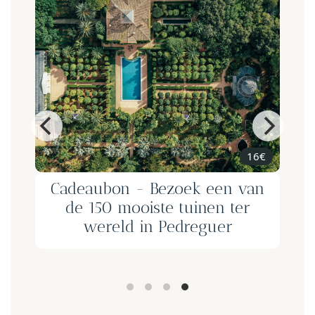
16€
1h45'
k een van
Cadeaubon - Wijnkelderbe
inen ter
en wijnproeven bij Mont
eguer