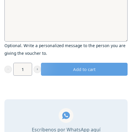
Optional. Write a personalized message to the person you are
giving the voucher to.
Add to cart
Cadeaubon
-
Bezoek
een
verrassende
Tuin
in
Ondara
Escríbenos por WhatsApp aquí