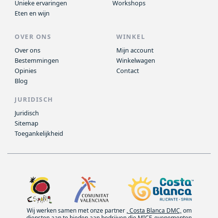
Unieke ervaringen
Workshops
Eten en wijn
OVER ONS
WINKEL
Over ons
Mijn account
Bestemmingen
Winkelwagen
Opinies
Contact
Blog
JURIDISCH
Juridisch
Sitemap
Toegankelijkheid
Wij werken samen met onze partner
, Costa Blanca DMC,
om
diensten aan te bieden aan bedrijven die MICE-evenementen