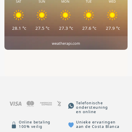
SAT
SUN
MON
TUE
WED
28.1
°c
27.5
°c
27.3
°c
27.6
°c
27.9
°c
weatherapi.com
Telefonische
ondersteuning
en online
Unieke ervaringen
Online betaling
aan de Costa Blanca
100% veilig