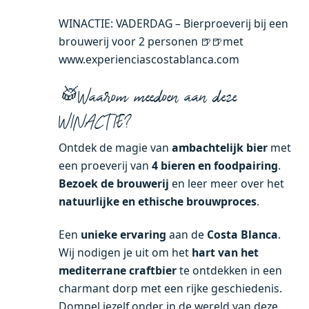
WINACTIE: VADERDAG – Bierproeverij bij een
brouwerij voor 2 personen 🍺🍺met
www.experienciascostablanca.com
🥁Waarom meedoen aan deze
WINACTIE?
Ontdek de magie van
ambachtelijk bier
met
een proeverij van
4 bieren en foodpairing
.
Bezoek de brouwerij
en leer meer over het
natuurlijke en ethische brouwproces
.
Een
unieke ervaring
aan de
Costa Blanca
.
Wij nodigen je uit om het
hart van het
mediterrane craftbier
te ontdekken in een
charmant dorp met een rijke geschiedenis.
Dompel jezelf onder in de wereld van deze