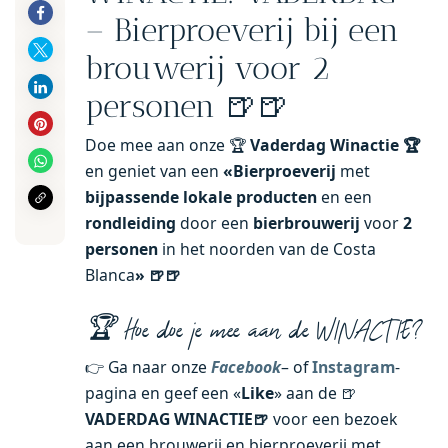
– Bierproeverij bij een
brouwerij voor 2
personen 🍺🍺
Doe mee aan onze 🏆
Vaderdag Winactie 🏆
en geniet van een
«Bierproeverij
met
bijpassende lokale producten
en een
rondleiding
door een
bierbrouwerij
voor
2
personen
in het noorden van de Costa
Blanca
» 🍺🍺
🏆 Hoe doe je mee aan de WINACTIE?
👉 Ga naar onze
Facebook
– of
Instagram
-
pagina en geef een «
Like
» aan de 🍺
VADERDAG WINACTIE🍺
voor een bezoek
aan een brouwerij en bierproeverij met