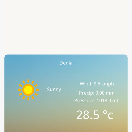
Denia
Wind: 8.6 kmph
Sunny
Precip: 0.00 mm
Pressure: 1018.0 mb
28.5
°c