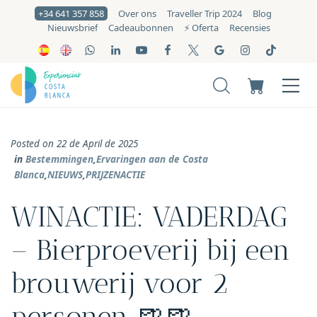
+34 641 357 858
Over ons
Traveller Trip 2024
Blog
Nieuwsbrief
Cadeaubonnen
⚡️ Oferta
Recensies
Posted on 22 de April de 2025
in
Bestemmingen
,
Ervaringen aan de Costa
Blanca
,
NIEUWS
,
PRIJZENACTIE
WINACTIE: VADERDAG
– Bierproeverij bij een
brouwerij voor 2
personen 🍺🍺