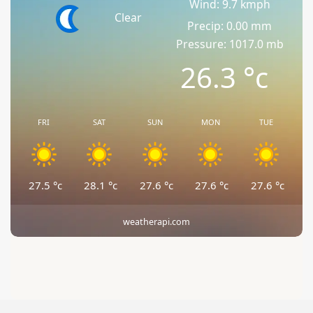
Wind: 9.7 kmph
Clear
Precip: 0.00 mm
Pressure: 1017.0 mb
26.3
°c
FRI
SAT
SUN
MON
TUE
27.5
°c
28.1
°c
27.6
°c
27.6
°c
27.6
°c
weatherapi.com