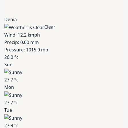
Denia
Clear
Wind: 12.2 kmph
Precip: 0.00 mm
Pressure: 1015.0 mb
26.0
°c
Sun
27.7
°c
Mon
27.7
°c
Tue
27.9
°c