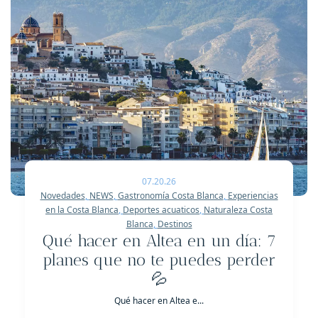
07.20.26
Novedades
,
NEWS
,
Gastronomía Costa Blanca
,
Experiencias
en la Costa Blanca
,
Deportes acuaticos
,
Naturaleza Costa
Blanca
,
Destinos
Qué hacer en Altea en un día: 7
planes que no te puedes perder
💦
Qué hacer en Altea e...