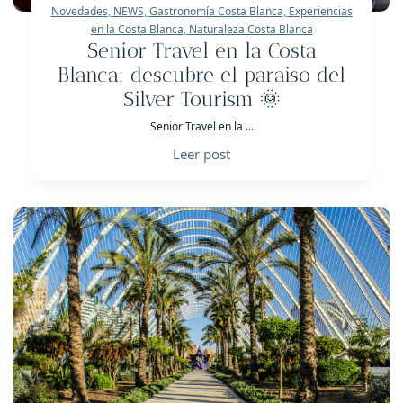
Novedades
,
NEWS
,
Gastronomía Costa Blanca
,
Experiencias
en la Costa Blanca
,
Naturaleza Costa Blanca
Senior Travel en la Costa
Blanca: descubre el paraiso del
Silver Tourism 🌞
Senior Travel en la ...
Leer post