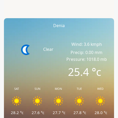
Denia
Wind: 3.6 kmph
Clear
Precip: 0.00 mm
Pressure: 1018.0 mb
25.4
°c
SAT
SUN
MON
TUE
WED
28.2
°c
27.6
°c
27.7
°c
27.8
°c
28.0
°c