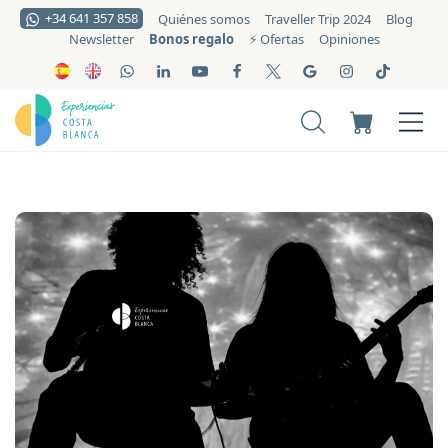
+34 641 357 858
Quiénes somos
Traveller Trip 2024
Blog
Bonos regalo
Newsletter
⚡️ Ofertas
Opiniones