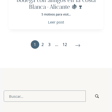
bodega con amigos en la Costa
Blanca-Alicante 🍇🍷
5 motivos para visit...
Leer post
1
2
3
…
12