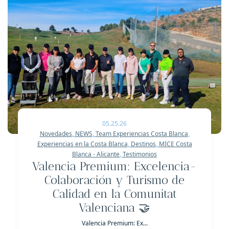
05.25.26
Novedades
,
NEWS
,
Team Experiencias Costa Blanca
,
Experiencias en la Costa Blanca
,
Destinos
,
MICE Costa
Blanca - Alicante
,
Testimonios
Valencia Premium: Excelencia-
Colaboración y Turismo de
Calidad en la Comunitat
Valenciana 🤝
Valencia Premium: Ex...