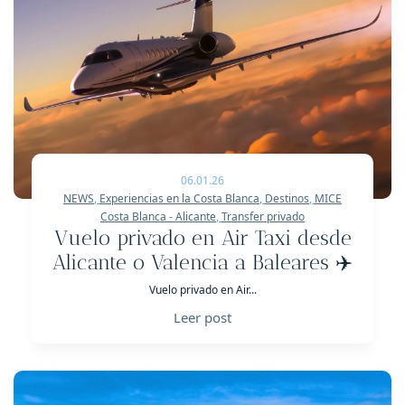
06.01.26
NEWS
,
Experiencias en la Costa Blanca
,
Destinos
,
MICE
Costa Blanca - Alicante
,
Transfer privado
Vuelo privado en Air Taxi desde
Alicante o Valencia a Baleares ✈️
Vuelo privado en Air...
Leer post