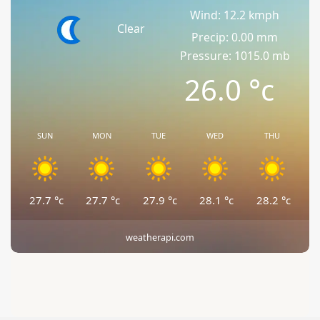
Wind: 12.2 kmph
Clear
Precip: 0.00 mm
Pressure: 1015.0 mb
26.0
°c
SUN
MON
TUE
WED
THU
27.7
°c
27.7
°c
27.9
°c
28.1
°c
28.2
°c
weatherapi.com