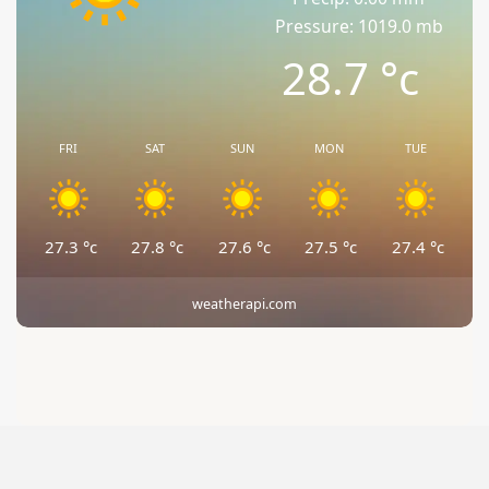
Pressure: 1019.0 mb
28.7
°c
FRI
SAT
SUN
MON
TUE
27.3
°c
27.8
°c
27.6
°c
27.5
°c
27.4
°c
weatherapi.com