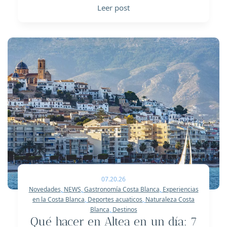
Leer post
07.20.26
Novedades
,
NEWS
,
Gastronomía Costa Blanca
,
Experiencias
en la Costa Blanca
,
Deportes acuaticos
,
Naturaleza Costa
Blanca
,
Destinos
Qué hacer en Altea en un día: 7