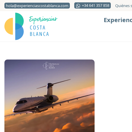
+34 641 357 858
hola@experienciascostablanca.com
Quiénes 
Experienc