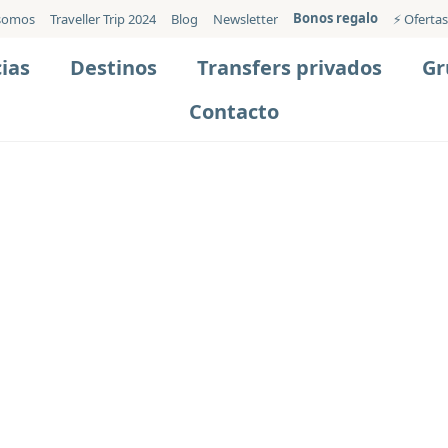
Bonos regalo
somos
Traveller Trip 2024
Blog
Newsletter
⚡️ Ofertas
ias
Destinos
Transfers privados
Gr
Contacto