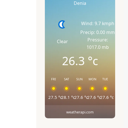
Denia
Wind: 9.7 kmph
Precip: 0.00 mm
Pressure:
Clear
1017.0 mb
26.3
°c
FRI
SAT
SUN
MON
TUE
27.5
°c
28.1
°c
27.6
°c
27.6
°c
27.6
°c
weatherapi.com