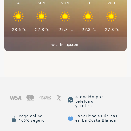
SAT
SUN
MON
TUE
WED
28.6
°c
27.8
°c
27.7
°c
27.8
°c
27.8
°c
weatherapi.com
Atención por
teléfono
y online
Experiencias únicas
Pago online
en La Costa Blanca
100% seguro