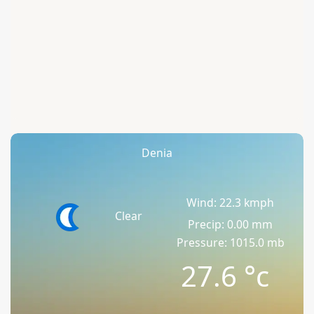
Denia
Wind: 22.3 kmph
Clear
Precip: 0.00 mm
Pressure: 1015.0 mb
27.6
°c