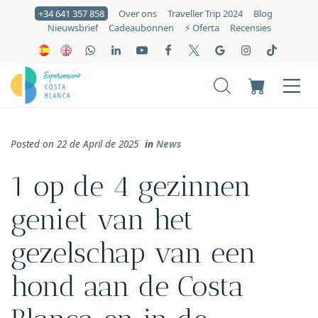
+34 641 357 858
Over ons
Traveller Trip 2024
Blog
Nieuwsbrief
Cadeaubonnen
⚡️ Oferta
Recensies
Posted on 22 de April de 2025
in
News
1 op de 4 gezinnen
geniet van het
gezelschap van een
hond aan de Costa