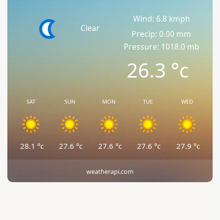
Wind: 6.8 kmph
Clear
Precip: 0.00 mm
Pressure: 1018.0 mb
26.3
°c
SAT
SUN
MON
TUE
WED
28.1
°c
27.6
°c
27.6
°c
27.6
°c
27.9
°c
weatherapi.com