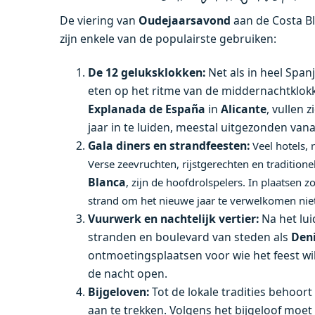
De viering van
Oudejaarsavond
aan de Costa Bl
zijn enkele van de populairste gebruiken:
De 12 geluksklokken:
Net als in heel Spa
eten op het ritme van de middernachtklokke
Explanada de España
in
Alicante
, vullen
jaar in te luiden, meestal uitgezonden vana
Gala diners en strandfeesten:
Veel hotels, 
Verse zeevruchten, rijstgerechten en tradition
Blanca
, zijn de hoofdrolspelers. In plaatsen z
strand om het nieuwe jaar te verwelkomen ni
Vuurwerk en nachtelijk vertier:
Na het lui
stranden en boulevard van steden als
Deni
ontmoetingsplaatsen voor wie het feest wil
de nacht open.
Bijgeloven:
Tot de lokale tradities behoor
aan te trekken. Volgens het bijgeloof mo