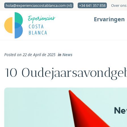
hola@experienciascostablanca.com (nl)
+34 641 357 858
Over ons
Ervaringen
Posted on 22 de April de 2025
in
News
10 Oudejaarsavondgeb