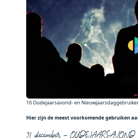
10 Oudejaarsavond- en Nieuwjaarsdaggebruiken
Hier zijn de meest voorkomende gebruiken aan
31 december – OUDEJAARSAVOND aan 