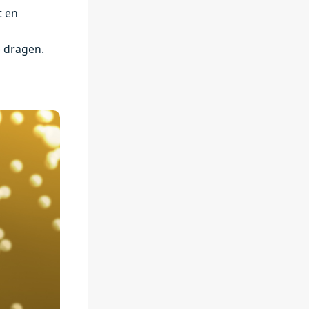
t en
 dragen.