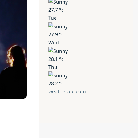
27.7
°c
Tue
27.9
°c
Wed
28.1
°c
Thu
28.2
°c
weatherapi.com