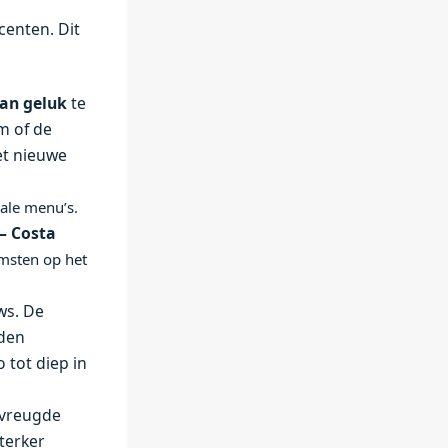
centen. Dit
van geluk
te
m of de
et nieuwe
iale menu’s.
 – Costa
omsten op het
ws. De
den
 tot diep in
 vreugde
terker