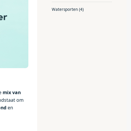
Watersporten
(4)
de
mix van
ndstaat om
ond
en