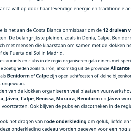
anca valt op door haar levendige energie en traditionele ac
nje is het aan de Costa Blanca onmisbaar om de
12 druiven 
n. De belangrijkste pleinen, zoals in Denia, Calpe, Benidor
 zich met mensen die klaarstaan om samen met de klokken h
f de Puerta del Sol in Madrid.
restaurants en clubs in de regio organiseren gala diners met spec
Alicante
ele zoetigheden zoals turrón, afkomstig uit de provincie
Benidorm
Calpe
oals
of
zijn openluchtfeesten of kleine bijeenk
et ongewoon.
den van de klokken organiseren veel plaatsen vuurwerksho
a, Jávea, Calpe, Benissa, Moraira, Benidorm
en
Jávea
wor
 voortzetten. Ook blijven de pubs en discotheken in de regio
t ook het dragen van
rode onderkleding
om geluk, liefde en
et deze onderkleding cadeau worden gegeven voor een nog s