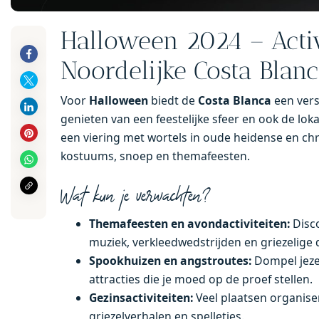
Halloween 2024 – Activ
Noordelijke Costa Blan
Voor
Halloween
biedt de
Costa Blanca
een vers
genieten van een feestelijke sfeer en ook de lok
een viering met wortels in oude heidense en chr
kostuums, snoep en themafeesten.
Wat kun je verwachten?
Themafeesten en avondactiviteiten:
Disco
muziek, verkleedwedstrijden en griezelige 
Spookhuizen en angstroutes:
Dompel jeze
attracties die je moed op de proef stellen.
Gezinsactiviteiten:
Veel plaatsen organise
griezelverhalen en spelletjes.