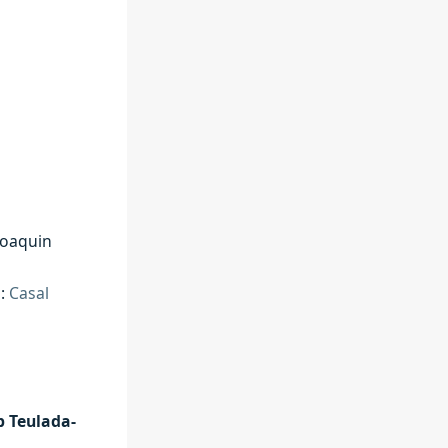
Joaquin
o:
Casal
b Teulada-