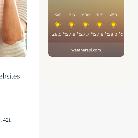
SAT
SUN
MON
TUE
WED
28.5
°c
27.8
°c
27.7
°c
27.8
°c
28.0
°c
weatherapi.com
ebsites
 42).