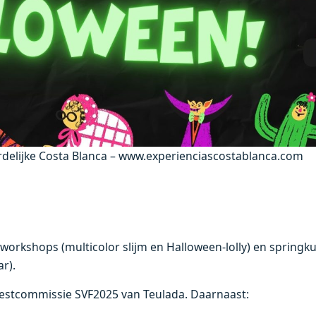
rdelijke Costa Blanca – www.experienciascostablanca.com
 workshops (multicolor slijm en Halloween-lolly) en springk
r).
estcommissie SVF2025 van Teulada. Daarnaast: