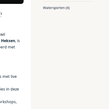
Watersporten
(4)
e
wil
e Heksen
, is
ieerd met
 met live
es in deze
orkshops,