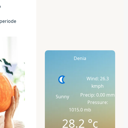
p
 periode
Denia
Wind: 26.3
kmph
Precip: 0.00 mm
Sunny
Pressure:
1015.0 mb
28.2
°c