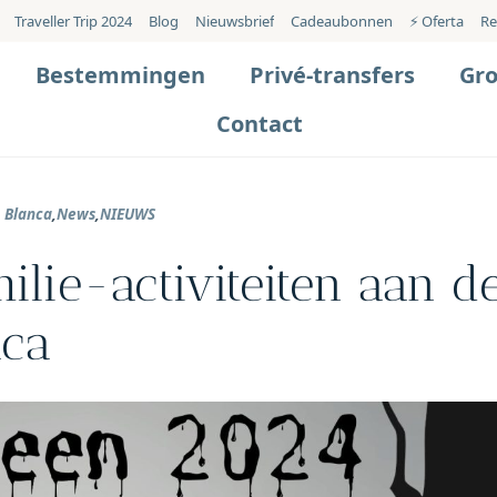
Traveller Trip 2024
Blog
Nieuwsbrief
Cadeaubonnen
⚡️ Oferta
Re
Bestemmingen
Privé-transfers
Gr
Contact
 Blanca
,
News
,
NIEUWS
lie-activiteiten aan d
nca