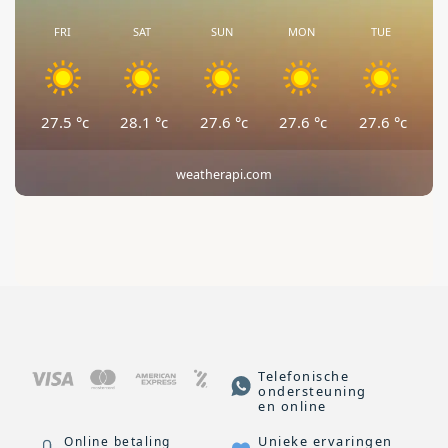
FRI
SAT
SUN
MON
TUE
27.5
°c
28.1
°c
27.6
°c
27.6
°c
27.6
°c
weatherapi.com
Telefonische
ondersteuning
en online
Unieke ervaringen
Online betaling