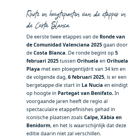
Route en hoogtepunten van de etappes in
de Costa Blanca
De eerste twee etappes van de
Ronde van
de Comunidad Valenciana 2025
gaan door
de
Costa Blanca
. De ronde begint op
5
februari 2025
tussen
Orihuela
en
Orihuela
Playa
met een ploegentijdrit van 34 km en
de volgende dag,
6 februari 2025
, is er een
bergetappe die start in
La Nucia
en eindigt
op hoogte in
Partegat van Benifato.
In
voorgaande jaren heeft de regio al
spectaculaire etappefinishes gehad in
iconische plaatsen zoals
Calpe, Xàbia en
Benidorm
, en het is waarschijnlijk dat deze
editie daarin niet zal verschillen.