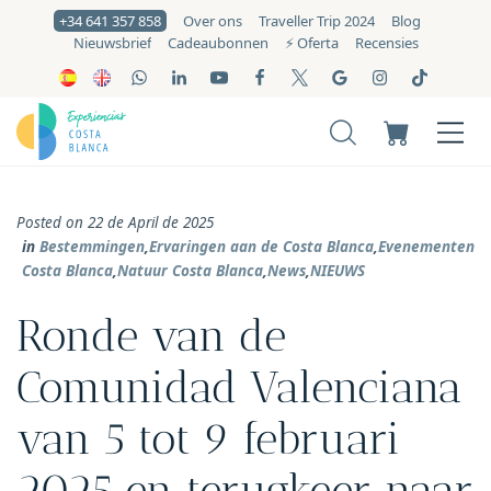
+34 641 357 858
Over ons
Traveller Trip 2024
Blog
Nieuwsbrief
Cadeaubonnen
⚡️ Oferta
Recensies
Posted on 22 de April de 2025
in
Bestemmingen
,
Ervaringen aan de Costa Blanca
,
Evenementen
Costa Blanca
,
Natuur Costa Blanca
,
News
,
NIEUWS
Ronde van de
Comunidad Valenciana
van 5 tot 9 februari
2025 en terugkeer naar