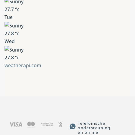
27.7
°c
Tue
27.8
°c
Wed
27.8
°c
weatherapi.com
Telefonische
ondersteuning
en online