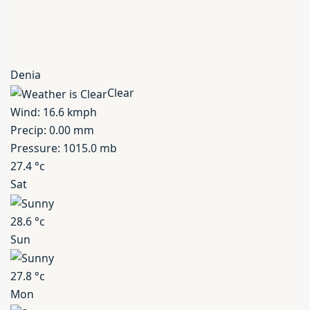
Denia
Clear
Wind: 16.6 kmph
Precip: 0.00 mm
Pressure: 1015.0 mb
27.4
°c
Sat
28.6
°c
Sun
27.8
°c
Mon