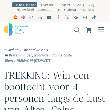
+34 641 357 858
Over ons
Traveller Trip 2024
Blog
Nieuwsbrief
Cadeaubonnen
⚡️ Oferta
Recensies
Posted on 22 de April de 2025
in
Bestemmingen
,
Ervaringen aan de Costa
Blanca
,
NIEUWS
,
PRIJZENACTIE
TREKKING: Win een
boottocht voor 4
personen langs de kust
van Altea-Calpe