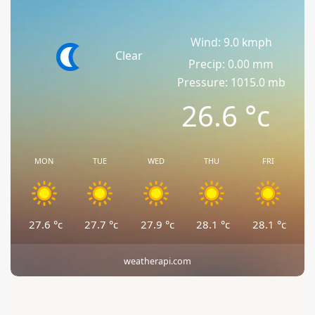
Wind: 9.0 kmph
Clear
Precip: 0.00 mm
Pressure: 1015.0 mb
26.6
°c
MON
TUE
WED
THU
FRI
27.6
°c
27.7
°c
27.9
°c
28.1
°c
28.1
°c
weatherapi.com