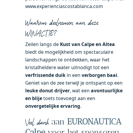
www.experienciascostablanca.com
Waarom deelnemen aan deze
WINACTIE?
Zeilen langs de
Kust van Calpe en Altea
biedt de mogelijkheid om spectaculaire
landschappen te ontdekken, waar het
kristalheldere water uitnodigt tot een
verfrissende duik
in een
verborgen baai
.
Geniet van de zee terwijl je ontspant op een
leuke donut drijver
, wat een
avontuurlijke
en blije
toets toevoegt aan een
onvergetelijke ervaring
.
aan
EURONAUTICA
Veel dank
Calpe
voor het sponsoren